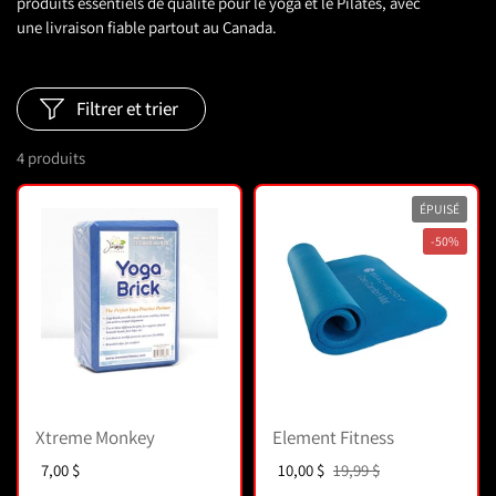
produits essentiels de qualité pour le yoga et le Pilates, avec
une livraison fiable partout au Canada.
Filtrer et trier
4 produits
ÉPUISÉ
-50%
Xtreme Monkey
Element Fitness
Prix :
7,00 $
Prix soldé :
10,00 $
Prix normal :
19,99 $