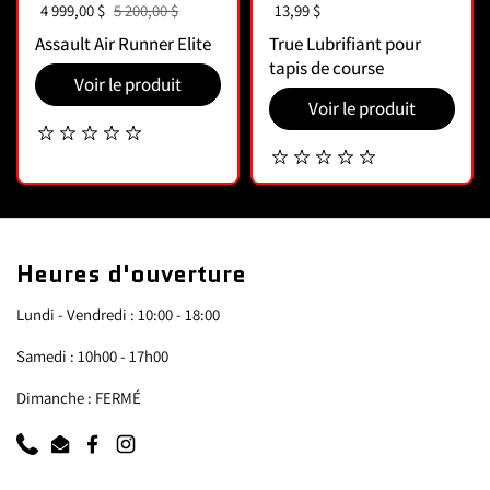
Prix de vente :
4 999,00 $
Prix habituel :
5 200,00 $
Prix :
13,99 $
Assault Air Runner Elite
True Lubrifiant pour
tapis de course
Voir le produit
Voir le produit
Heures d'ouverture
Lundi - Vendredi : 10:00 - 18:00
Samedi : 10h00 - 17h00
Dimanche : FERMÉ
Téléphone
Courriel
Facebook
Instagram