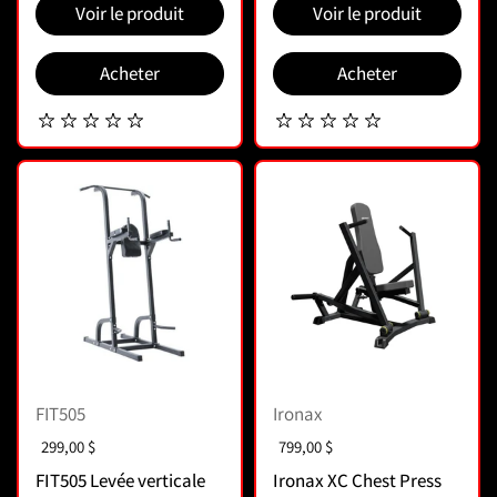
Voir le produit
Voir le produit
Acheter
Acheter
FIT505
Ironax
Prix :
299,00 $
Prix :
799,00 $
FIT505 Levée verticale
Ironax XC Chest Press