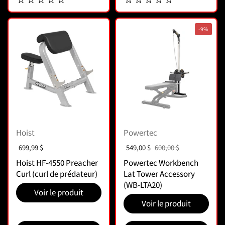
-9%
Hoist
Powertec
Prix :
699,99 $
Prix soldé :
549,00 $
Prix normal :
600,00 $
Hoist HF-4550 Preacher
Powertec Workbench
Curl (curl de prédateur)
Lat Tower Accessory
(WB-LTA20)
Voir le produit
Voir le produit