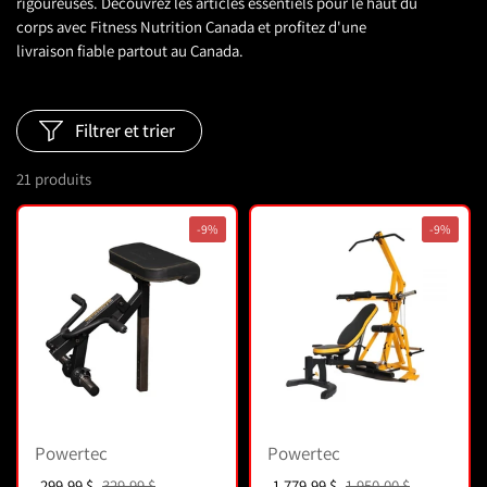
rigoureuses. Découvrez les articles essentiels pour le haut du
corps avec Fitness Nutrition Canada et profitez d'une
livraison fiable partout au Canada.
Filtrer et trier
21 produits
-9%
-9%
Powertec
Powertec
Prix soldé :
299,99 $
Prix normal :
329,99 $
Prix soldé :
1 779,99 $
Prix normal :
1 950,00 $