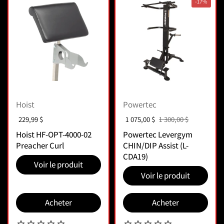
-17%
Hoist
Powertec
Prix :
229,99 $
Prix de vente :
1 075,00 $
Prix normal :
1 300,00 $
Hoist HF-OPT-4000-02
Powertec Levergym
Preacher Curl
CHIN/DIP Assist (L-
CDA19)
Voir le produit
Voir le produit
Acheter
Acheter