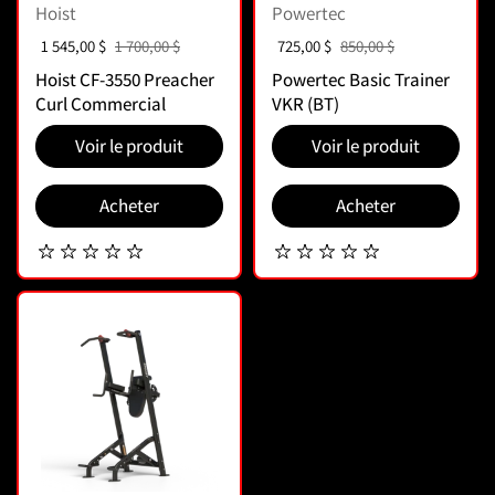
Hoist
Powertec
Prix de vente :
1 545,00 $
Prix normal :
1 700,00 $
Prix soldé :
725,00 $
Prix normal :
850,00 $
Hoist CF-3550 Preacher
Powertec Basic Trainer
Curl Commercial
VKR (BT)
Voir le produit
Voir le produit
Acheter
Acheter