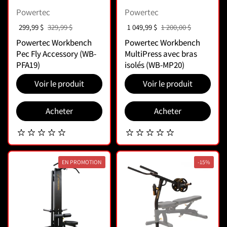
Powertec
Powertec
Prix soldé :
299,99 $
Prix normal :
329,99 $
Prix soldé :
1 049,99 $
Prix normal :
1 200,00 $
Powertec Workbench
Powertec Workbench
Pec Fly Accessory (WB-
MultiPress avec bras
PFA19)
isolés (WB-MP20)
Voir le produit
Voir le produit
Acheter
Acheter
EN PROMOTION
-15%