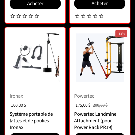
Acheter
Acheter
-13%
Ironax
Powertec
Prix :
100,00 $
Prix soldé :
175,00 $
Prix normal :
200,00 $
Système portable de
Powertec Landmine
lattes et de poulies
Attachment (pour
Ironax
Power Rack PR19)