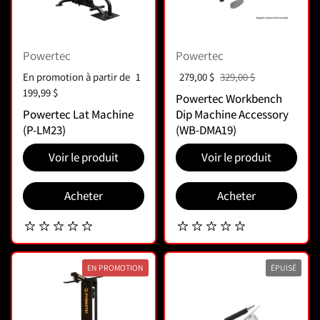
Powertec
Powertec
Prix :
En promotion à partir de
1
Prix soldé :
279,00 $
Prix normal :
329,00 $
199,99 $
Powertec Workbench
Powertec Lat Machine
Dip Machine Accessory
(P-LM23)
(WB-DMA19)
Voir le produit
Voir le produit
Acheter
Acheter
EN PROMOTION
ÉPUISÉ