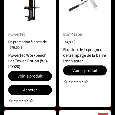
Powertec
IronMaster
Prix :
En promotion à partir de
Prix :
74,99 $
979,00 $
Fixation de la poignée
Powertec Workbench
de trempage de la barre
Lat Tower Option (WB-
IronMaster
LTO20)
Voir le produit
Voir le produit
Acheter