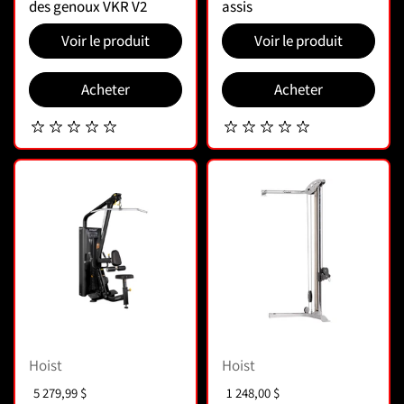
des genoux VKR V2
assis
Voir le produit
Voir le produit
Acheter
Acheter
Hoist
Hoist
Prix :
5 279,99 $
Prix :
1 248,00 $