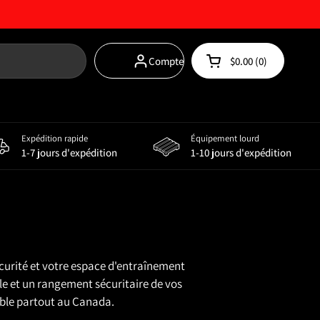
Compte
$0.00
0
Chariot ouvert
Panier d'achat Total
produits dans votre 
Expédition rapide
Équipement lourd
Tapis et revêtements de sol
Solutions de stockage
S
1-7 jours d'expédition
1-10 jours d'expédition
curité et votre espace d'entraînement
le et un rangement sécuritaire de vos
iable partout au Canada.