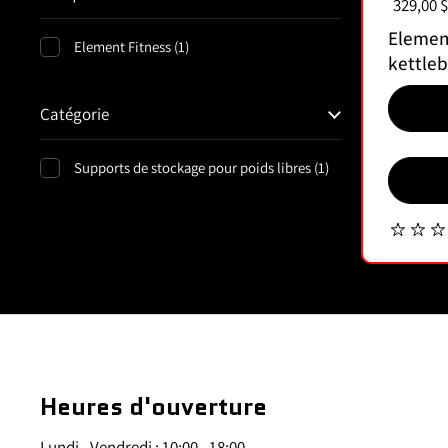
Prix :
329,00 $
Elemen
Element Fitness (1)
kettleb
Catégorie
Supports de stockage pour poids libres (1)
Heures d'ouverture
Lundi - Vendredi : 10:00 - 18:00