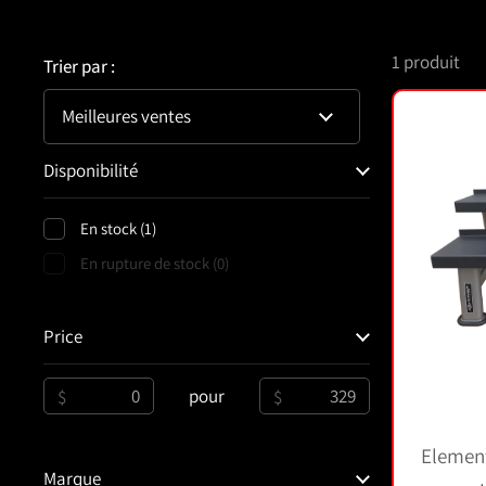
1 produit
Trier par :
Filtre :
Disponibilité
En stock (1)
En rupture de stock (0)
Price
de
pour
$
$
Element
Marque