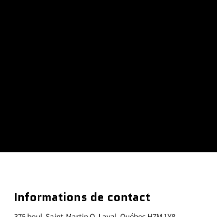
Informations de contact
375 boul. Saint-Martin O. Laval, Québec H7M 1Y8