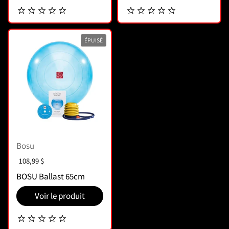
ÉPUISÉ
Bosu
Prix :
108,99 $
BOSU Ballast 65cm
Voir le produit