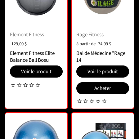
Element Fitness
Rage Fitness
Prix :
129,00 $
Prix :
à partir de
74,99 $
Element Fitness Elite
Bal de Médecine "Rage
Balance Ball Bosu
14
Voir le produit
Voir le produit
Acheter