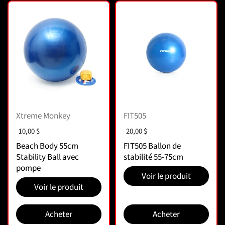
Xtreme Monkey
FIT505
Prix :
10,00 $
Prix :
20,00 $
Beach Body 55cm
FIT505 Ballon de
Stability Ball avec
stabilité 55-75cm
pompe
Voir le produit
Voir le produit
Acheter
Acheter